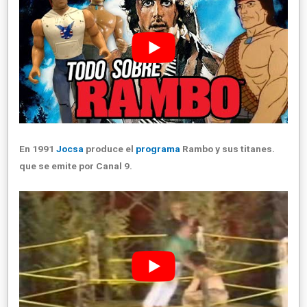
En 1991
Jocsa
produce el
programa
Rambo y sus titanes.
que se emite por Canal 9.